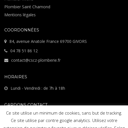
Plombier Saint Chamond
Mentions légales
COORDONNÉES
84, avenue Anatole France 69700 GIVORS
04 78 51 86 12
contact@cscz-plomberie.fr
HORAIRES
Lundi - Vendredi : de 7h à 18h
GARDONS CONTACT
Ce site utilise un minimum de cookies, sans but de tracking.
Suivez-nous sur Facebook
Ce site utilise par contre google analytics. Utilisez votre
extension de navigateur favorite si vous désirez vérifier. Selon