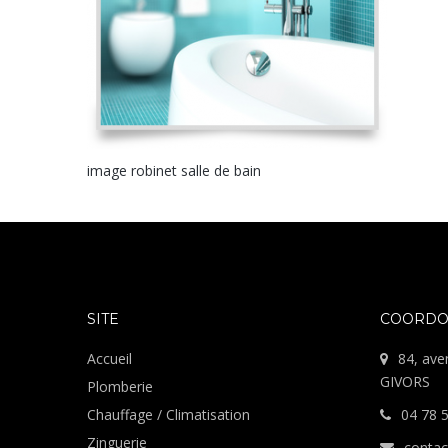
image robinet salle de bain
SITE
COORDO
Accueil
84, ave
GIVORS
Plomberie
Chauffage / Climatisation
04 78 
Zinguerie
contac