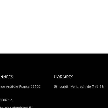
NNÉES
HORAIRES
nue Anatole France 69700
Lundi - Vendredi : de 7h à 18h
51 86 12
t@cscz-plomberie.fr